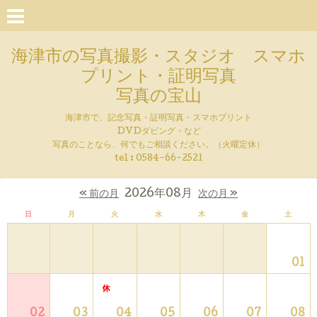
海津市の写真撮影・スタジオ スマホ
プリント・証明写真
写真の宝山
海津市で、記念写真・証明写真・スマホプリント
DVDダビング・など
写真のことなら、何でもご相談ください。（火曜定休）
tel : 0584-66-2521
2026年08月
« 前の月
次の月 »
日
月
火
水
木
金
土
01
02
03
04
05
06
07
08